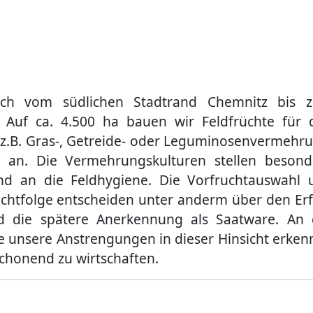
 uns
Landwirtschaft
Vermietung
Energi
sich vom südlichen Stadtrand Chemnitz bis 
. Auf ca. 4.500 ha bauen wir Feldfrüchte für 
z.B. Gras-, Getreide- oder Leguminosenvermehru
g an. Die Vermehrungskulturen stellen besond
nd an die Feldhygiene. Die Vorfruchtauswahl 
uchtfolge entscheiden unter anderm über den Er
und die spätere Anerkennung als Saatware. An 
ie unsere Anstrengungen in dieser Hinsicht erke
chonend zu wirtschaften.