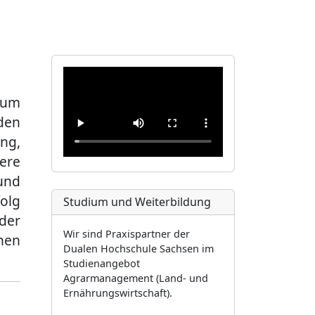
e
Pachtfläc
Jobs
Rückblicke
hen
zum
den
ng,
ere
und
folg
Studium und Weiterbildung
der
Wir sind Praxispartner der
nnen
Dualen Hochschule Sachsen im
Studienangebot
Agrarmanagement (Land- und
Ernährungswirtschaft).