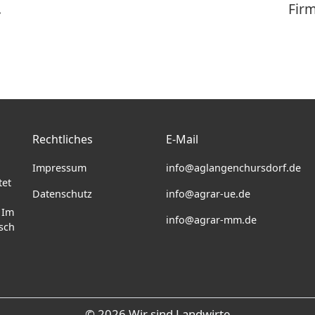
.
Fir
Rechtliches
E-Mail
Impressum
info@aglangenchursdorf.de
tet
Datenschutz
info@agrar-ue.de
 Im
info@agrar-mm.de
sch
©
2026 Wir sind Landwirte